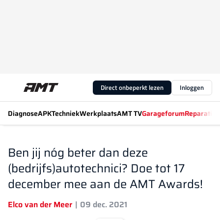
Direct onbeperkt lezen
Inloggen
Diagnose
APK
Techniek
Werkplaats
AMT TV
Garageforum
Reparatiew
Ben jij nóg beter dan deze
(bedrijfs)autotechnici? Doe tot 17
december mee aan de AMT Awards!
Elco van der Meer
09 dec. 2021