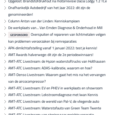
Opgelost: Brandstofdrukfout na motorrevisie Dacia Lodgy 1.2 TCe
Onafhankelijk Autobedrijf van het Jaar 2022: dit zijn de
genomineerden!
Column Anton van der Linden: Kenniskampioen
De werkplaats van... Van Emden Diagnose & Onderhoud in Mill
Overspuiten of repareren van lichtmetalen velgen
GESPONSORD
kan problemen veroorzaken bij remreparaties
APK-dimlichtafstelling vanaf 1 januari 2022: test je kennis!
AMT Awards halverwege: dit zijn de 2e periodewinnaars!
AMT-ATC Livestream: de Hyzon waterstoftrucks van Holthausen
AMT-ATC Livestream: ADAS-kalibratie, waarom en hoe?
AMT-Denso Livestream: Waarom gaat het mis na het vervangen
van de aircocompressor?
AMT-ATC Livestream: EV en PHEV in werkplaats en showroom
AMT-ATC Livestream: Lekstroomdiagnose met Iwan Kennis
AMT-ATC Livestream: de wereld van Pal-V, de vliegende auto
AMT-ATC Livestream: Waterstofauto van Green Team Twente
AMT-ATC Livestream: van storing naar gerichte reparatie