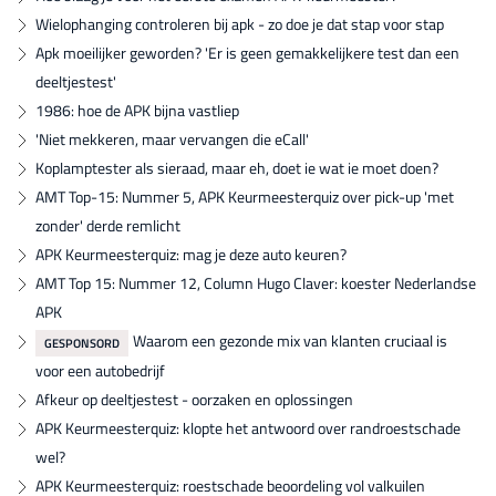
Wielophanging controleren bij apk - zo doe je dat stap voor stap
Apk moeilijker geworden? 'Er is geen gemakkelijkere test dan een
deeltjestest'
1986: hoe de APK bijna vastliep
'Niet mekkeren, maar vervangen die eCall'
Koplamptester als sieraad, maar eh, doet ie wat ie moet doen?
AMT Top-15: Nummer 5, APK Keurmeesterquiz over pick-up 'met
zonder' derde remlicht
APK Keurmeesterquiz: mag je deze auto keuren?
AMT Top 15: Nummer 12, Column Hugo Claver: koester Nederlandse
APK
Waarom een gezonde mix van klanten cruciaal is
GESPONSORD
voor een autobedrijf
Afkeur op deeltjestest - oorzaken en oplossingen
APK Keurmeesterquiz: klopte het antwoord over randroestschade
wel?
APK Keurmeesterquiz: roestschade beoordeling vol valkuilen