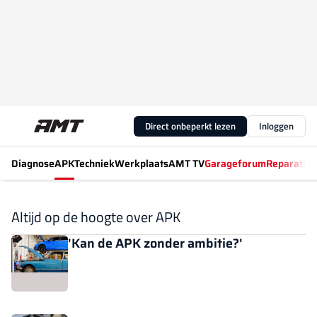
Direct onbeperkt lezen
Inloggen
Diagnose
APK
Techniek
Werkplaats
AMT TV
Garageforum
Reparatiew
Altijd op de hoogte over APK
'Kan de APK zonder ambitie?'