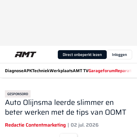
Direct onbeperkt lezen
Inloggen
Diagnose
APK
Techniek
Werkplaats
AMT TV
Garageforum
Reparatiew
GESPONSORD
Auto Olijnsma leerde slimmer en
beter werken met de tips van OOMT
Redactie Contentmarketing
02 jul. 2026