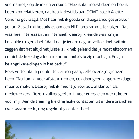
voornamelijk op de in- en verkoop. “Hoe ik dat moest doen en hoe ik
beter kon relativeren, dat heb ik destijds aan OOMT-coach Aliëtte
Venema gevraagd. Met haar heb ik goede en diepgaande gesprekken
gehad. Zij gaf mij het advies om een NLP-programma te volgen. Dat
was heel interessant en intensief, waarbij ik leerde waarom je
bepaalde dingen doet. Want dat je iedere dag hetzelfde doet, wil niet
zeggen dat het altijd het juiste is. Ik heb geleerd dat je moet uitzoomen
en niet de hele dag alleen maar met auto’s bezig moet zijn. Er zijn
belangrijkere dingen in het bedrijf.”
Kees vertelt dat hij eerder te ver kon gaan, zelfs over zijn grenzen
heen. “Nu kan ik meer afstand nemen, ook door geen lange werkdagen
meer te maken. Daarbij heb ik meer tijd voor zowel klanten als
medewerkers. Deze invulling geeft mij meer energie en werkt beter
voor mij.” Aan de training hield hij leuke contacten uit andere branches
over, waarmee hij nog regelmatig contact heeft.