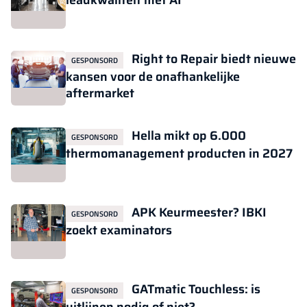
leadkwaliteit met AI
Right to Repair biedt nieuwe
GESPONSORD
kansen voor de onafhankelijke
aftermarket
Hella mikt op 6.000
GESPONSORD
thermomanagement producten in 2027
APK Keurmeester? IBKI
GESPONSORD
zoekt examinators
GATmatic Touchless: is
GESPONSORD