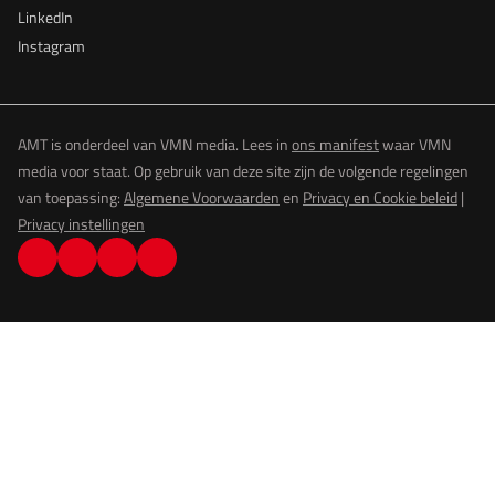
LinkedIn
Instagram
AMT is onderdeel van VMN media. Lees in
ons manifest
waar VMN
media voor staat. Op gebruik van deze site zijn de volgende regelingen
van toepassing:
Algemene Voorwaarden
en
Privacy en Cookie beleid
|
Privacy instellingen