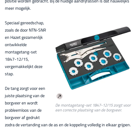
positie worden gebracht. Bij de huidige aandrijfassen is dat nauwelijks
meer mogelijk.
Speciaal gereedschap,
zoals de door NTN-SNR
en Hazet gezamenlijk
ontwikkelde
montagetang-set
1847-12/15,
vergemakkelijkt deze
stap.
De tang zorgt voor een
juiste plaatsing van de
borgveer en wordt
De montagetang-set 1847-12/15 zorgt voor
probleemloos van de
een correcte plaatsing van de borgveer
.
borgveer af gedrukt
zodra de vertanding van de as en de koppeling volledig in elkaar grijpen.