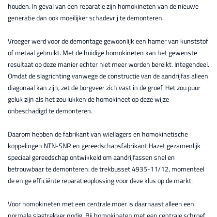
houden. In geval van een reparatie zijn homokineten van de nieuwe
generatie dan ook moeilijker schadevrij te demonteren.
Vroeger werd voor de demontage gewoonlijk een hamer van kunststof
of metaal gebruikt. Met de huidige homokineten kan het gewenste
resultaat op deze manier echter niet meer worden bereikt. Integendeel.
Omdat de slagrichting vanwege de constructie van de aandrijfas alleen
diagonaal kan zijn, zet de borgveer zich vast in de groef. Het zou puur
geluk zijn als het zou lukken de homokineet op deze wijze
onbeschadigd te demonteren.
Daarom hebben de fabrikant van wiellagers en homokinetische
koppelingen NTN-SNR en gereedschapsfabrikant Hazet gezamenlijk
speciaal gereedschap ontwikkeld om aandrijfassen snel en
betrouwbaar te demonteren: de trekbusset 4935-11/12, momenteel
de enige efficiënte reparatieoplossing voor deze klus op de markt.
Voor homokineten met een centrale moer is daarnaast alleen een
normale slagtrekker nodig. Bij homokineten met een centrale schroef,