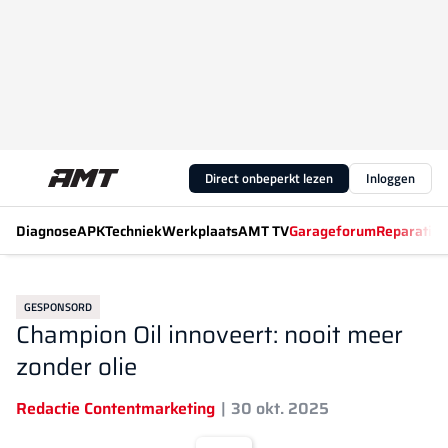
Direct onbeperkt lezen
Inloggen
Diagnose
APK
Techniek
Werkplaats
AMT TV
Garageforum
Reparatiew
GESPONSORD
Champion Oil innoveert: nooit meer
zonder olie
Redactie Contentmarketing
30 okt. 2025