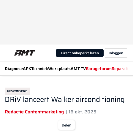
Direct onbeperkt lezen
Inloggen
Diagnose
APK
Techniek
Werkplaats
AMT TV
Garageforum
Reparatiew
GESPONSORD
DRiV lanceert Walker airconditioning
Redactie Contentmarketing
16 okt. 2025
Delen