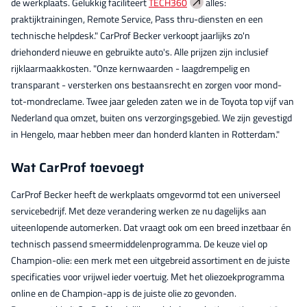
de werkplaats. Gelukkig faciliteert
TECH360
alles:
praktijktrainingen, Remote Service, Pass thru-diensten en een
technische helpdesk." CarProf Becker verkoopt jaarlijks zo'n
driehonderd nieuwe en gebruikte auto's. Alle prijzen zijn inclusief
rijklaarmaakkosten. "Onze kernwaarden - laagdrempelig en
transparant - versterken ons bestaansrecht en zorgen voor mond-
tot-mondreclame. Twee jaar geleden zaten we in de Toyota top vijf van
Nederland qua omzet, buiten ons verzorgingsgebied. We zijn gevestigd
in Hengelo, maar hebben meer dan honderd klanten in Rotterdam."
Wat CarProf toevoegt
CarProf Becker heeft de werkplaats omgevormd tot een universeel
servicebedrijf. Met deze verandering werken ze nu dagelijks aan
uiteenlopende automerken. Dat vraagt ook om een breed inzetbaar én
technisch passend smeermiddelenprogramma. De keuze viel op
Champion-olie: een merk met een uitgebreid assortiment en de juiste
specificaties voor vrijwel ieder voertuig. Met het oliezoekprogramma
online en de Champion-app is de juiste olie zo gevonden.