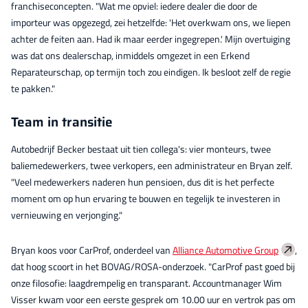
franchiseconcepten. "Wat me opviel: iedere dealer die door de
importeur was opgezegd, zei hetzelfde: 'Het overkwam ons, we liepen
achter de feiten aan. Had ik maar eerder ingegrepen.' Mijn overtuiging
was dat ons dealerschap, inmiddels omgezet in een Erkend
Reparateurschap, op termijn toch zou eindigen. Ik besloot zelf de regie
te pakken."
Team in transitie
Autobedrijf Becker bestaat uit tien collega's: vier monteurs, twee
baliemedewerkers, twee verkopers, een administrateur en Bryan zelf.
"Veel medewerkers naderen hun pensioen, dus dit is het perfecte
moment om op hun ervaring te bouwen en tegelijk te investeren in
vernieuwing en verjonging."
Bryan koos voor CarProf, onderdeel van
Alliance Automotive Group
,
dat hoog scoort in het BOVAG/ROSA-onderzoek. "CarProf past goed bij
onze filosofie: laagdrempelig en transparant. Accountmanager Wim
Visser kwam voor een eerste gesprek om 10.00 uur en vertrok pas om