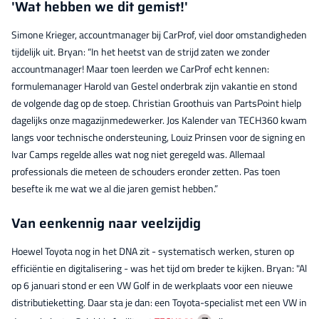
'Wat hebben we dit gemist!'
Simone Krieger, accountmanager bij CarProf, viel door omstandigheden
tijdelijk uit. Bryan: “In het heetst van de strijd zaten we zonder
accountmanager! Maar toen leerden we CarProf echt kennen:
formulemanager Harold van Gestel onderbrak zijn vakantie en stond
de volgende dag op de stoep. Christian Groothuis van PartsPoint hielp
dagelijks onze magazijnmedewerker. Jos Kalender van TECH360 kwam
langs voor technische ondersteuning, Louiz Prinsen voor de signing en
Ivar Camps regelde alles wat nog niet geregeld was. Allemaal
professionals die meteen de schouders eronder zetten. Pas toen
besefte ik me wat we al die jaren gemist hebben.”
Van eenkennig naar veelzijdig
Hoewel Toyota nog in het DNA zit - systematisch werken, sturen op
efficiëntie en digitalisering - was het tijd om breder te kijken. Bryan: "Al
op 6 januari stond er een VW Golf in de werkplaats voor een nieuwe
distributieketting. Daar sta je dan: een Toyota-specialist met een VW in