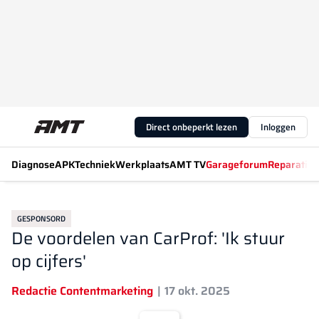
Direct onbeperkt lezen
Inloggen
Diagnose
APK
Techniek
Werkplaats
AMT TV
Garageforum
Reparatiew
GESPONSORD
De voordelen van CarProf: 'Ik stuur
op cijfers'
Redactie Contentmarketing
17 okt. 2025