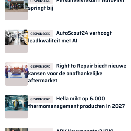
Personeelstekort? AutoFirst
GESPONSORD
springt bij
AutoScout24 verhoogt
GESPONSORD
leadkwaliteit met AI
Right to Repair biedt nieuwe
GESPONSORD
kansen voor de onafhankelijke
aftermarket
Hella mikt op 6.000
GESPONSORD
thermomanagement producten in 2027