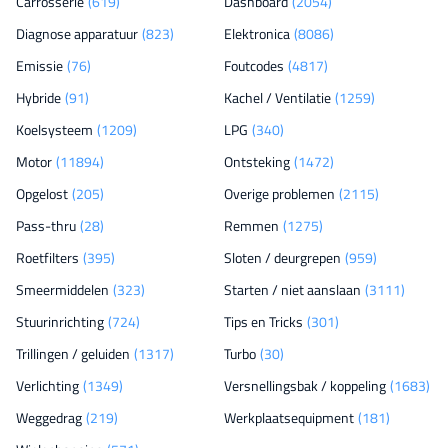
Carrosserie
(619)
Dashboard
(2054)
Diagnose apparatuur
(823)
Elektronica
(8086)
Emissie
(76)
Foutcodes
(4817)
Hybride
(91)
Kachel / Ventilatie
(1259)
Koelsysteem
(1209)
LPG
(340)
Motor
(11894)
Ontsteking
(1472)
Opgelost
(205)
Overige problemen
(2115)
Pass-thru
(28)
Remmen
(1275)
Roetfilters
(395)
Sloten / deurgrepen
(959)
Smeermiddelen
(323)
Starten / niet aanslaan
(3111)
Stuurinrichting
(724)
Tips en Tricks
(301)
Trillingen / geluiden
(1317)
Turbo
(30)
Verlichting
(1349)
Versnellingsbak / koppeling
(1683)
Weggedrag
(219)
Werkplaatsequipment
(181)