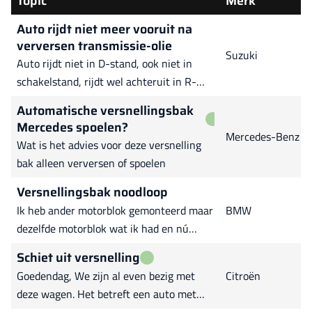
Topic
Merk
Auto rijdt niet meer vooruit na
verversen transmissie-olie
Suzuki
Auto rijdt niet in D-stand, ook niet in
schakelstand, rijdt wel achteruit in R-
stand. Had voor dat dit probleem zich
Automatische versnellingsbak
voordeed cvt olie ververst en filter omdat
Mercedes spoelen?
klant melding kreeg op dashboard dat olie
Mercedes-Benz
Wat is het advies voor deze versnelling
te heet zou worden. Na dat ik olie heb
bak alleen verversen of spoelen
ververst heeft klant 390 km gereden
zonder melding meer van heet worden
Versnellingsbak noodloop
Ik heb ander motorblok gemonteerd maar
BMW
dezelfde motorblok wat ik had en nú
versnellingsbak zit in noodloop ik heb
Schiet uit versnelling
nieuwe olie gedaan en nog steeds niks ik
Goedendag, We zijn al even bezig met
Citroën
heb met inpa uitgelezen en staat 251
deze wagen. Het betreft een auto met
keine can id egs1 en op Google is dat of