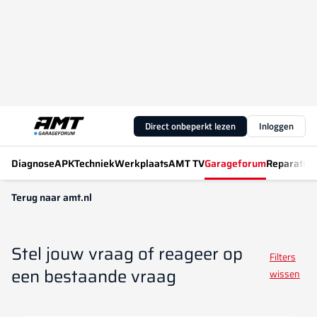
Direct onbeperkt lezen
Inloggen
Diagnose
APK
Techniek
Werkplaats
AMT TV
Garageforum
Reparatiew
Terug naar amt.nl
Stel jouw vraag of reageer op
Filters
een bestaande vraag
wissen