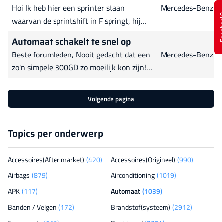
drukgroep en druklager vervangen. En
auto kwam niet van
Hoi Ik heb hier een sprinter staan
Mercedes-Benz
TCU laten reviceren (actronics). Krijg de
Feed
waarvan de sprintshift in F springt, hij
versnellingen ingeleerd soms
geeft dan ook de foutcode P2005
gesyncroniceerd maar kan dan de
Automaat schakelt te snel op
kooppelings positiesensor
achteruit niet inschakelen. Uitgelezen
Beste forumleden, Nooit gedacht dat een
Mercedes-Benz
onderbreking/massa/pluskortsluiting.
met Launch Foutcodes P19FC
zo'n simpele 300GD zo moeilijk kon zijn!
deze sensor is al twee maal vervangen
De automaat van deze G schakelt zacht
alsook de complete koppeling incl.
maar veel te snel op waardoor de 0-60
vliegwiel. de hydrauliekpomp is
Volgende pagina
tijd 23 seconden bedraagt terwijl het
vervangen , pomprelais is vervangen, het
rond de 10 zou moeten zijn. De
hele systeem is ontlucht en het oliepeil
Topics per onderwerp
kickdown actuator klikt maar de bak
van de sprintshift
schakelt niet terug. Vloeistofpeil is goed,
de auto heeft
Accessoires(After market)
(420)
Accessoires(Origineel)
(990)
Airbags
(879)
Airconditioning
(1019)
APK
(117)
Automaat
(1039)
Banden / Velgen
(172)
Brandstof(systeem)
(2912)