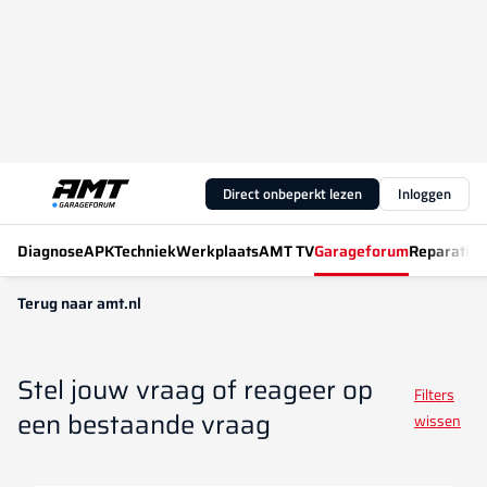
Direct onbeperkt lezen
Inloggen
Diagnose
APK
Techniek
Werkplaats
AMT TV
Garageforum
Reparatiew
Terug naar amt.nl
Stel jouw vraag of reageer op
Filters
een bestaande vraag
wissen