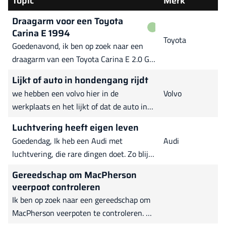
Topic
Merk
Draagarm voor een Toyota
Carina E 1994
Toyota
Goedenavond, ik ben op zoek naar een
draagarm van een Toyota Carina E 2.0 GTi
van 1994. Heeft iemand een tip waar
Lijkt of auto in hondengang rijdt
deze nog te verkrijgen is?
we hebben een volvo hier in de
Volvo
werkplaats en het lijkt of dat de auto in
hondengang loopt je ziet het ook met
Luchtvering heeft eigen leven
rechts vooruit rijden we hebben hem
Goedendag, Ik heb een Audi met
Audi
laten uitlijnen en ze konden de achteras
luchtvering, die rare dingen doet. Zo blijft
niet meer bijstellen heeft iemand hier
hij 3 dagen op rijhoogte staan en dan is
ervaring mee
Gereedschap om MacPherson
hij met een uur, alleen achter, weer op de
veerpoot controleren
grond. Hij pomp zich dan weer op en dan
Ik ben op zoek naar een gereedschap om
kan het weer een paar uur of dagen weer
MacPherson veerpoten te controleren. Er
goed gaan. Nu gebeurt het dat