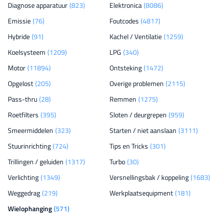
Diagnose apparatuur
(823)
Elektronica
(8086)
Emissie
(76)
Foutcodes
(4817)
Hybride
(91)
Kachel / Ventilatie
(1259)
Koelsysteem
(1209)
LPG
(340)
Motor
(11894)
Ontsteking
(1472)
Opgelost
(205)
Overige problemen
(2115)
Pass-thru
(28)
Remmen
(1275)
Roetfilters
(395)
Sloten / deurgrepen
(959)
Smeermiddelen
(323)
Starten / niet aanslaan
(3111)
Stuurinrichting
(724)
Tips en Tricks
(301)
Trillingen / geluiden
(1317)
Turbo
(30)
Verlichting
(1349)
Versnellingsbak / koppeling
(1683)
Weggedrag
(219)
Werkplaatsequipment
(181)
Wielophanging
(571)