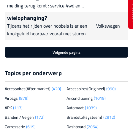
Steven
orde,
melding terug komt : service 4wd en
Feed
service achteras haldex olie en filter
wielophanging?
vervangen ook de pomp. Zo ook het diff
Tijdens het rijden over hobbels is er een
Volkswagen
ververst. iemand bekend met dit
knokgeluid hoorbaar vooral met sturen. Ik
probleem Uitgelezen met Autel
heb de koppelstang van de stabilisator
vernieuwd maar geluid blijft aanwezig.
Volgende pagina
Topics per onderwerp
Accessoires(After market)
(420)
Accessoires(Origineel)
(990)
Airbags
(879)
Airconditioning
(1019)
APK
(117)
Automaat
(1039)
Banden / Velgen
(172)
Brandstof(systeem)
(2912)
Carrosserie
(619)
Dashboard
(2054)