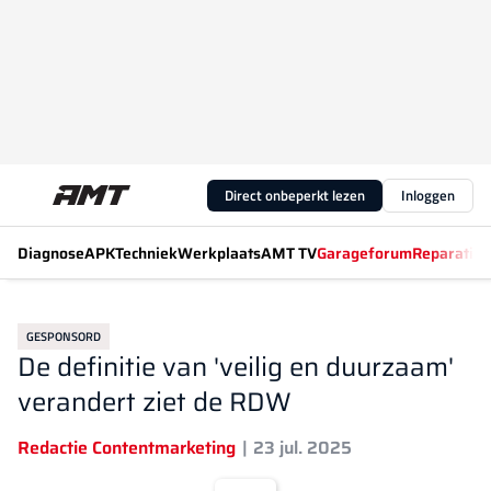
Direct onbeperkt lezen
Inloggen
Diagnose
APK
Techniek
Werkplaats
AMT TV
Garageforum
Reparatiew
GESPONSORD
De definitie van 'veilig en duurzaam'
verandert ziet de RDW
Redactie Contentmarketing
23 jul. 2025