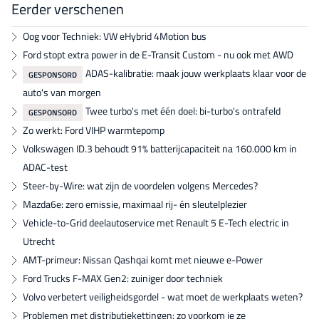
Eerder verschenen
Oog voor Techniek: VW eHybrid 4Motion bus
Ford stopt extra power in de E-Transit Custom - nu ook met AWD
ADAS-kalibratie: maak jouw werkplaats klaar voor de
GESPONSORD
auto's van morgen
Twee turbo's met één doel: bi-turbo's ontrafeld
GESPONSORD
Zo werkt: Ford VIHP warmtepomp
Volkswagen ID.3 behoudt 91% batterijcapaciteit na 160.000 km in
ADAC-test
Steer-by-Wire: wat zijn de voordelen volgens Mercedes?
Mazda6e: zero emissie, maximaal rij- én sleutelplezier
Vehicle-to-Grid deelautoservice met Renault 5 E-Tech electric in
Utrecht
AMT-primeur: Nissan Qashqai komt met nieuwe e-Power
Ford Trucks F-MAX Gen2: zuiniger door techniek
Volvo verbetert veiligheidsgordel - wat moet de werkplaats weten?
Problemen met distributiekettingen: zo voorkom je ze