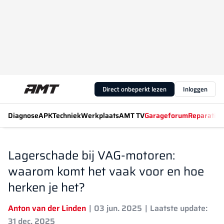
Direct onbeperkt lezen
Inloggen
Diagnose
APK
Techniek
Werkplaats
AMT TV
Garageforum
Reparatiew
Lagerschade bij VAG-motoren:
waarom komt het vaak voor en hoe
herken je het?
Anton van der Linden
03 jun. 2025
Laatste update:
31 dec. 2025