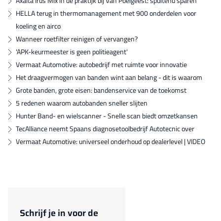
Axalta Irus Mix in de praktijk bij Van Poelgeest: spuitend sparen
HELLA terug in thermomanagement met 900 onderdelen voor
koeling en airco
Wanneer roetfilter reinigen of vervangen?
'APK-keurmeester is geen politieagent'
Vermaat Automotive: autobedrijf met ruimte voor innovatie
Het draagvermogen van banden wint aan belang - dit is waarom
Grote banden, grote eisen: bandenservice van de toekomst
5 redenen waarom autobanden sneller slijten
Hunter Band- en wielscanner - Snelle scan biedt omzetkansen
TecAlliance neemt Spaans diagnosetoolbedrijf Autotecnic over
Vermaat Automotive: universeel onderhoud op dealerlevel | VIDEO
Schrijf je in voor de