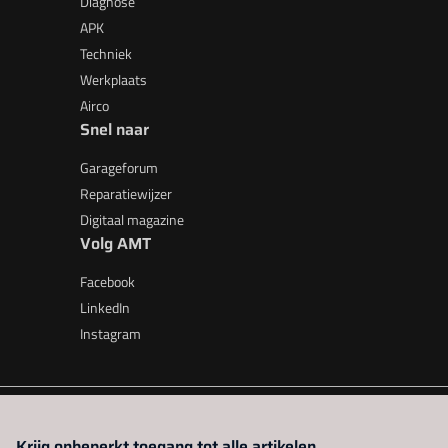
Diagnose
APK
Techniek
Werkplaats
Airco
Snel naar
Garageforum
Reparatiewijzer
Digitaal magazine
Volg AMT
Facebook
LinkedIn
Instagram
AMT is onderdeel van VMN media. Lees in
ons manifest
waar V
Krijg onbeperkt toegang tot alle artikelen.
beleid
|
Privacy instellingen