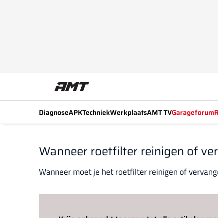
Diagnose
APK
Techniek
Werkplaats
AMT TV
Garageforum
R
Wanneer roetfilter reinigen of v
Wanneer moet je het roetfilter reinigen of vervan