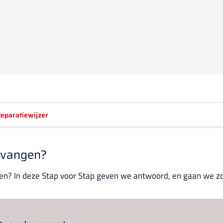
eparatiewijzer
ervangen?
gen? In deze Stap voor Stap geven we antwoord, en gaan we zo
Log in
om dit artikel te lezen.