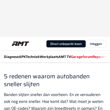
Direct onbeperkt lezen
Inloggen
Diagnose
APK
Techniek
Werkplaats
AMT TV
Garageforum
Reparatiew
5 redenen waarom autobanden
sneller slijten
Banden slijten sneller dan voorheen. En ze verouderen
ook nog eens sneller. Hoe komt dat? Wat moet je weten
van OE-codes? Waarom zijn breedtesets in opmars? En: