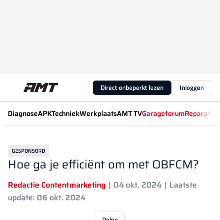
Direct onbeperkt lezen
Inloggen
Diagnose
APK
Techniek
Werkplaats
AMT TV
Garageforum
Reparatiew
GESPONSORD
Hoe ga je efficiënt om met OBFCM?
Redactie Contentmarketing
04 okt. 2024
Laatste
update: 06 okt. 2024
Delen