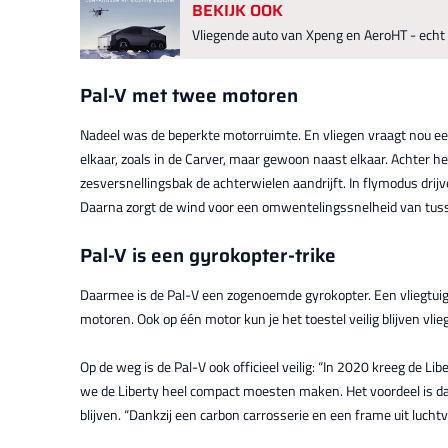
BEKIJK OOK
Vliegende auto van Xpeng en AeroHT - echt
Pal-V met twee motoren
Nadeel was de beperkte motorruimte. En vliegen vraagt nou een
elkaar, zoals in de Carver, maar gewoon naast elkaar. Achter h
zesversnellingsbak de achterwielen aandrijft. In flymodus drijv
Daarna zorgt de wind voor een omwentelingssnelheid van tuss
Pal-V is een gyrokopter-trike
Daarmee is de Pal-V een zogenoemde gyrokopter. Een vliegtuigty
motoren. Ook op één motor kun je het toestel veilig blijven vlie
Op de weg is de Pal-V ook officieel veilig: “In 2020 kreeg de Li
we de Liberty heel compact moesten maken. Het voordeel is dat
blijven. “Dankzij een carbon carrosserie en een frame uit luchtv