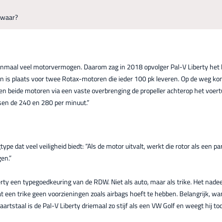
 waar?
maal veel motorvermogen. Daarom zag in 2018 opvolger Pal-V Liberty het lev
en is plaats voor twee Rotax-motoren die ieder 100 pk leveren. Op de weg kom
en beide motoren via een vaste overbrenging de propeller achterop het voertuig
en de 240 en 280 per minuut.”
pe dat veel veiligheid biedt: “Als de motor uitvalt, werkt die rotor als een 
gen.”
berty een typegoedkeuring van de RDW. Niet als auto, maar als trike. Het nadee
 een trike geen voorzieningen zoals airbags hoeft te hebben. Belangrijk, wa
aartstaal is de Pal-V Liberty driemaal zo stijf als een VW Golf en weegt hij t