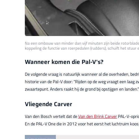
Na een ombouw van minder dan vijf minuten zijn beide rotorbladen
koppeling de functie van roerpedalen (rudders), schuift het stuur e
Wanneer komen die Pal-V's?
De volgende vraag is natuurlijk wanneer al die overheden, bed
historie van de Pal-V door: “Rijden op de weg vraagt een laag z
zwaartepunt. Anders raakt hij de grond bij opstijgen en landen.”
Vliegende Carver
Van den Bosch vertelt dat de
Van den Brink Carver
PAL-V-opric
En de PAL-V One die in 2012 voor het eerst het luchtruim koos