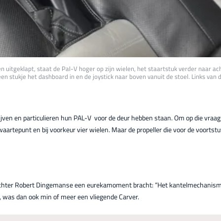
 uitgeklapt, staat de Pal-V hoger op zijn wielen, het staartstuk verder naar ac
en stukje het dashboard in en de joystick naar boven vanuit de stoel. Links van de
rijven en particulieren hun PAL-V voor de deur hebben staan. Om op die vraa
waartepunt en bij voorkeur vier wielen. Maar de propeller die voor de voortstu
hter Robert Dingemanse een eurekamoment bracht: “Het kantelmechanisme v
, was dan ook min of meer een vliegende Carver.