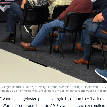
vliegende auto’s. Met zijn bevlogen enthousiasme turnt hij de leden van ATC-
kening nog een half miljoentje rondslingert om een jongensdroom waar te maken
 Voor zijn ongelovige publiek voegde hij er aan toe: "Lach maar,
Wanneer de productie start? ATC Zwolle liet zich er rondleid