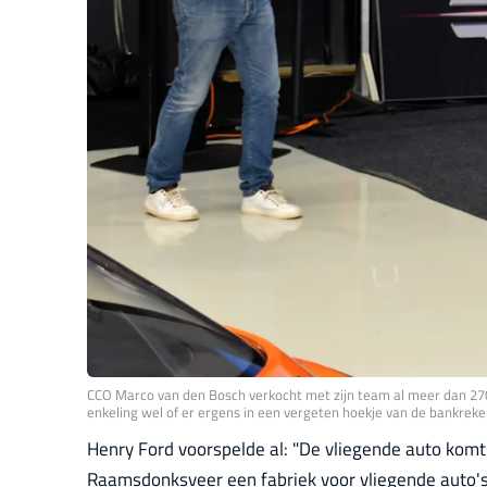
CCO Marco van den Bosch verkocht met zijn team al meer dan 270 
enkeling wel of er ergens in een vergeten hoekje van de bankre
Henry Ford voorspelde al: "De vliegende auto komt."
Raamsdonksveer een fabriek voor vliegende auto's. 