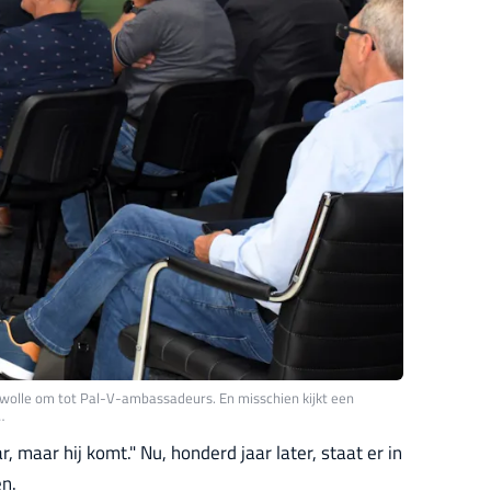
Zwolle om tot Pal-V-ambassadeurs. En misschien kijkt een
…
 maar hij komt." Nu, honderd jaar later, staat er in
en.