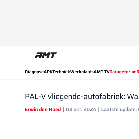
Diagnose
APK
Techniek
Werkplaats
AMT TV
Garageforum
R
PAL-V vliegende-autofabriek: Wan
Erwin den Hoed
03 okt. 2024
Laatste update: