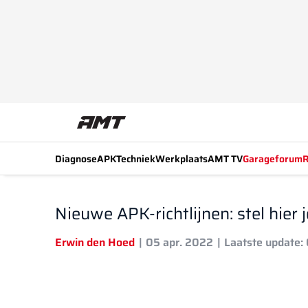
Diagnose
APK
Techniek
Werkplaats
AMT TV
Garageforum
R
Nieuwe APK-richtlijnen: stel hie
Erwin den Hoed
05 apr. 2022
Laatste update: