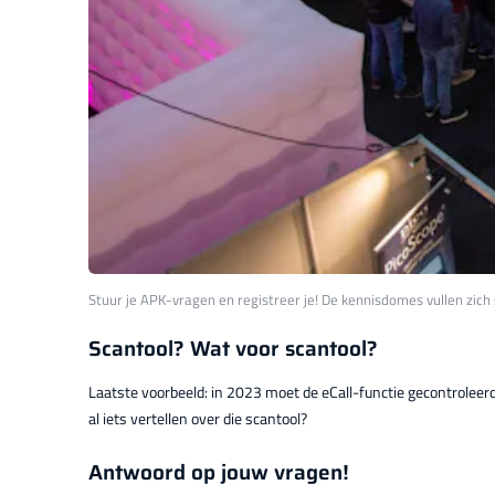
Stuur je APK-vragen en registreer je! De kennisdomes vullen zich s
Scantool? Wat voor scantool?
Laatste voorbeeld: in 2023 moet de eCall-functie gecontroleer
al iets vertellen over die scantool?
Antwoord op jouw vragen!