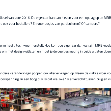
en diesel van voor 2016. De eigenaar kan dan kiezen voor een opslag op de MRB
re ook voor bestellers? En voor busjes van particulieren? Of campers?
scherm heeft, toch weer herstelt. Hoe komt de eigenaar dan van zijn MRB-opsl
je om met design-uitlaten en moet je de deeltjesmeting in beide uitlaten doe
e andere veranderingen poppen ook allerlei vragen op. Neem de vlakke vloer vo
voorspanning. In een boog dus. Is dat wel oké? Is er verschil tussen brug en v