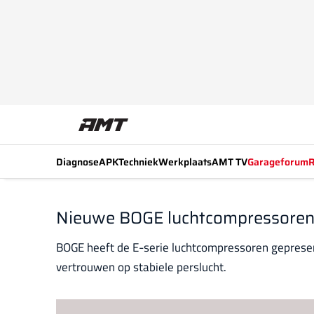
Diagnose
APK
Techniek
Werkplaats
AMT TV
Garageforum
R
Nieuwe BOGE luchtcompressoren 
BOGE heeft de E-serie luchtcompressoren gepresen
vertrouwen op stabiele perslucht.