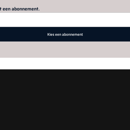
Log in
om dit artikel te lezen.
met een abonnement.
Kies een abonnement