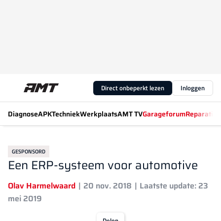
Direct onbeperkt lezen
Inloggen
Diagnose
APK
Techniek
Werkplaats
AMT TV
Garageforum
Reparatiew
GESPONSORD
Een ERP-systeem voor automotive
Olav Harmelwaard
20 nov. 2018
Laatste update: 23
mei 2019
Delen