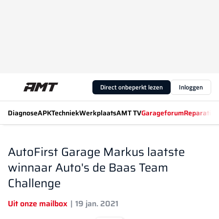
Direct onbeperkt lezen
Inloggen
Diagnose
APK
Techniek
Werkplaats
AMT TV
Garageforum
Reparatiew
AutoFirst Garage Markus laatste
winnaar Auto's de Baas Team
Challenge
Uit onze mailbox
19 jan. 2021