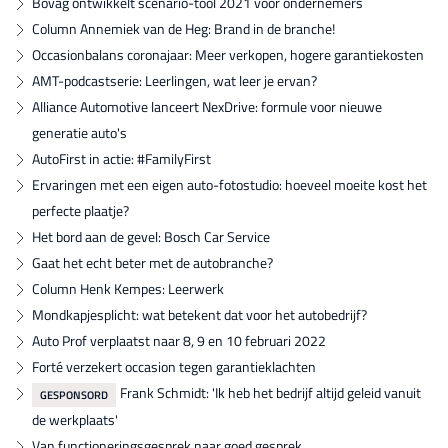
Bovag ontwikkelt scenario-tool 2021 voor ondernemers
Column Annemiek van de Heg: Brand in de branche!
Occasionbalans coronajaar: Meer verkopen, hogere garantiekosten
AMT-podcastserie: Leerlingen, wat leer je ervan?
Alliance Automotive lanceert NexDrive: formule voor nieuwe
generatie auto's
AutoFirst in actie: #FamilyFirst
Ervaringen met een eigen auto-fotostudio: hoeveel moeite kost het
perfecte plaatje?
Het bord aan de gevel: Bosch Car Service
Gaat het echt beter met de autobranche?
Column Henk Kempes: Leerwerk
Mondkapjesplicht: wat betekent dat voor het autobedrijf?
Auto Prof verplaatst naar 8, 9 en 10 februari 2022
Forté verzekert occasion tegen garantieklachten
Frank Schmidt: 'Ik heb het bedrijf altijd geleid vanuit
GESPONSORD
de werkplaats'
Van functioneringsgesprek naar goed gesprek