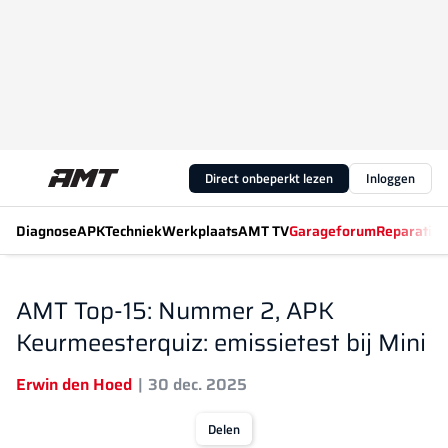
Direct onbeperkt lezen
Inloggen
Diagnose
APK
Techniek
Werkplaats
AMT TV
Garageforum
Reparatiew
AMT Top-15: Nummer 2, APK
Keurmeesterquiz: emissietest bij Mini
Erwin den Hoed
30 dec. 2025
Delen