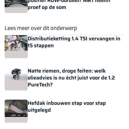
positief RDW-oordeel? AMT neemt
proef op de som
Lees meer over dit onderwerp
Distributieketting 1.4 TSI vervangen in
15 stappen
Natte riemen, droge feiten: welk
olieadvies is nu écht juist voor de 1.2
PureTech?
Hefdak inbouwen stap voor stap
uitgelegd