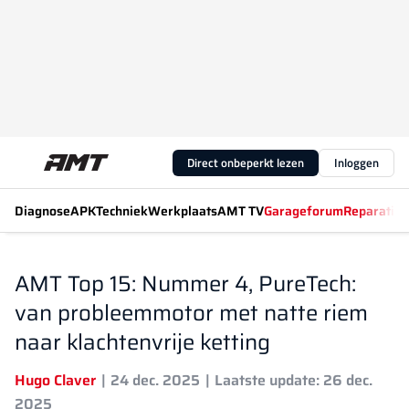
Direct onbeperkt lezen
Inloggen
Diagnose
APK
Techniek
Werkplaats
AMT TV
Garageforum
Reparatiew
AMT Top 15: Nummer 4, PureTech:
van probleemmotor met natte riem
naar klachtenvrije ketting
Hugo Claver
24 dec. 2025
Laatste update: 26 dec.
2025