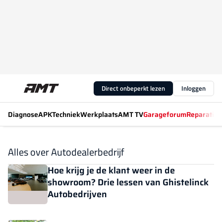
Direct onbeperkt lezen
Inloggen
Diagnose
APK
Techniek
Werkplaats
AMT TV
Garageforum
Reparatiew
Alles over Autodealerbedrijf
Hoe krijg je de klant weer in de
showroom? Drie lessen van Ghistelinck
Autobedrijven