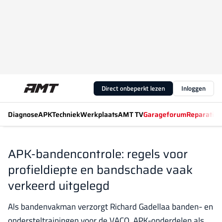
Direct onbeperkt lezen
Inloggen
Diagnose
APK
Techniek
Werkplaats
AMT TV
Garageforum
Reparatiew
APK-bandencontrole: regels voor
profieldiepte en bandschade vaak
verkeerd uitgelegd
Als bandenvakman verzorgt Richard Gadellaa banden- en
ondersteltrainingen voor de VACO. APK-onderdelen als