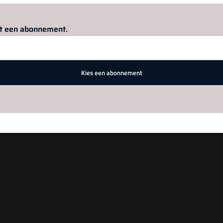
Log in
om dit artikel te lezen.
met een abonnement.
Kies een abonnement