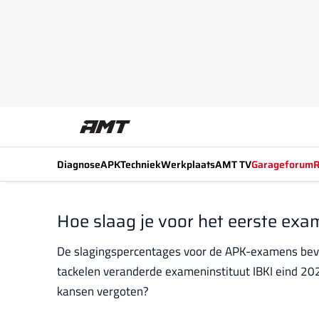
Diagnose
APK
Techniek
Werkplaats
AMT TV
Garageforum
R
Hoe slaag je voor het eerste ex
De slagingspercentages voor de APK-examens bevoe
tackelen veranderde exameninstituut IBKI eind 2024
kansen vergoten?