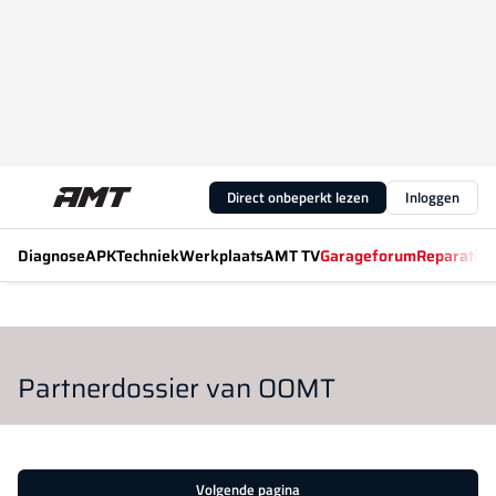
Direct onbeperkt lezen
Inloggen
Diagnose
APK
Techniek
Werkplaats
AMT TV
Garageforum
Reparatiew
Partnerdossier van OOMT
Volgende pagina