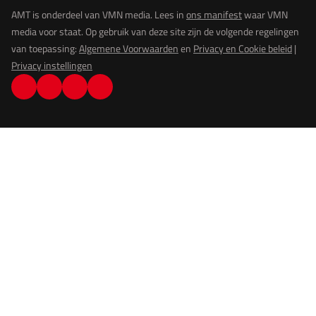
AMT is onderdeel van VMN media. Lees in
ons manifest
waar VMN
media voor staat. Op gebruik van deze site zijn de volgende regelingen
van toepassing:
Algemene Voorwaarden
en
Privacy en Cookie beleid
|
Privacy instellingen