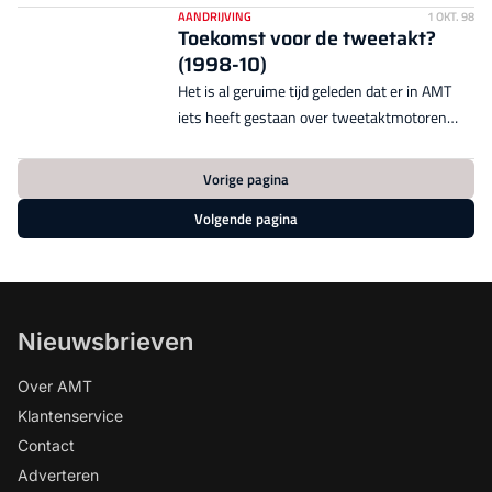
niet veel logischer zijn?
arbeidsslagen van een V4 ...
AANDRIJVING
1 OKT. 98
Toekomst voor de tweetakt?
(1998-10)
Het is al geruime tijd geleden dat er in AMT
iets heeft gestaan over tweetaktmotoren
voor auto&#39;s. Laatst hoorde ik dat Honda
stopt met het fabriceren ...
Vorige pagina
Volgende pagina
Nieuwsbrieven
Over AMT
Klantenservice
Contact
Adverteren