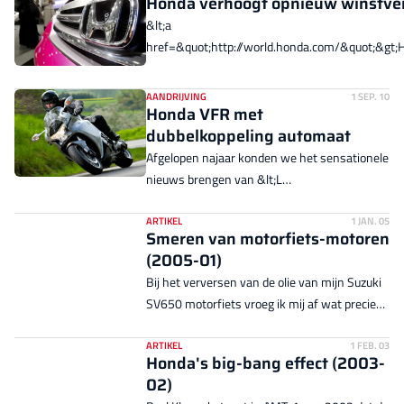
Honda verhoogt opnieuw winstve
&lt;a
href=&quot;http://world.honda.com/&quot;&gt;
heeft voor de derde keer de winstverwachting v
boekjaar verhoogd. De nummer twee in Japan ...
AANDRIJVING
1 SEP. 10
Honda VFR met
dubbelkoppeling automaat
Afgelopen najaar konden we het sensationele
nieuws brengen van &lt;L
CODE=&quot;C01&quot;&gt;de eerste
(productie)motorfiets met dubbelkoppeling-
ARTIKEL
1 JAN. 05
Smeren van motorfiets-motoren
transmissie&lt;/L&gt;. Het ...
(2005-01)
Bij het verversen van de olie van mijn Suzuki
SV650 motorfiets vroeg ik mij af wat precies
de verschillen zijn tussen de Castrol GPS
(motorfietsolie, 4-takt) en de Valvoline
ARTIKEL
1 FEB. 03
Honda's big-bang effect (2003-
Durablend (auto-olie) waar ik normaal
02)
gesproken mijn VW Golf TDI mee vul.<br />Ik