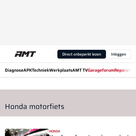
Direct onbeperkt lezen
Inloggen
Diagnose
APK
Techniek
Werkplaats
AMT TV
Garageforum
Reparatiew
Honda motorfiets
HONDA