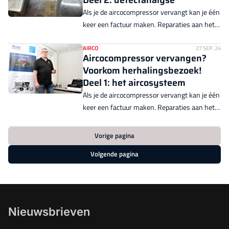
Als je de aircocompressor vervangt kan je één
keer een factuur maken. Reparaties aan het
aircosysteem doe je dus maar beter in één
keer goed. Nissens-garantie-expert Marcel
AIRCO
27 SEP. 24
Aircocompressor vervangen?
van der Cruijsen geeft praktische tips. In deel
Voorkom herhalingsbezoek!
2 bespreekt hij de analyse van de defecte
Deel 1: het aircosysteem
aircocompressor.
Als je de aircocompressor vervangt kan je één
keer een factuur maken. Reparaties aan het
aircosysteem doe je dus maar beter in één
keer goed. Nissens-garantie-expert Marcel
Vorige pagina
van der Cruijsen geeft praktische tips in drie
Volgende pagina
delen.
Nieuwsbrieven