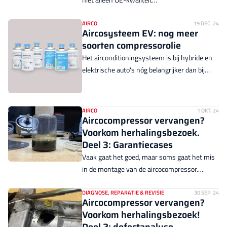
nog even terug op de vorige.
vervangingsonderdelen, maar ook technische
bulletins, montage-instructies en
AIRCO
19 DEC. 24
Aircosysteem EV: nog meer
uitlegvideo's om je werk makkelijker te
soorten compressorolie
maken. Zo word je in een mum van tijd een
Het airconditioningsysteem is bij hybride en
expert op het gebied van aircosystemen.
elektrische auto's nóg belangrijker dan bij
auto's met verbrandingsmotor. De ene
compressorolie is de andere niet.
AIRCO
1 OKT. 24
Aircocompressor vervangen?
Voorkom herhalingsbezoek.
Deel 3: Garantiecases
Vaak gaat het goed, maar soms gaat het mis
in de montage van de aircocompressor.
Vervelend, maar als het leergeld toch al
betaald is, kunnen we er maar beter van
DIAGNOSE, REPARATIE & REVISIE
30 SEP. 24
Aircocompressor vervangen?
leren. Nissens-garantiespecialist Marcel van
Voorkom herhalingsbezoek!
der Cruijsen bespreekt vier garantiecases.
Deel 2: defectanalyse