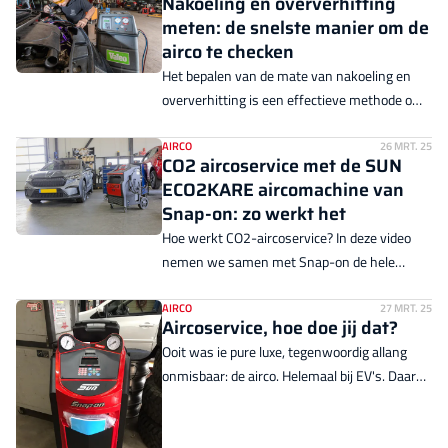
Nakoeling en oververhitting
meten: de snelste manier om de
airco te checken
Het bepalen van de mate van nakoeling en
oververhitting is een effectieve methode om
de prestaties van airconditioningsystemen in
motorvoertuigen te beoordelen. Het is veel
AIRCO
26 MRT. 25
CO2 aircoservice met de SUN
nauwkeuriger dan de snelle test met een
ECO2KARE aircomachine van
digitale thermometer. Hoe werkt het?
Snap-on: zo werkt het
Hoe werkt CO2-aircoservice? In deze video
nemen we samen met Snap-on de hele
procedure door.
AIRCO
27 MRT. 25
Aircoservice, hoe doe jij dat?
Ooit was ie pure luxe, tegenwoordig allang
onmisbaar: de airco. Helemaal bij EV's. Daar
houdt hij niet alleen het interieur koel, ook de
aandrijving. Maar eh, krijgt de airco wel het
onderhoud dat hij verdient? In veel bedrijven