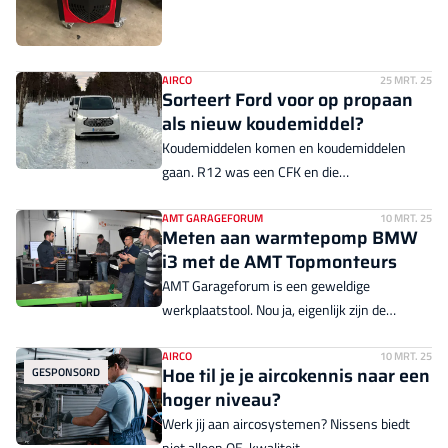
wel, gelukkig. AMT-lezers aan het woord over
aircoservice in hun bedrijf.
AIRCO
25 MRT. 25
Sorteert Ford voor op propaan
als nieuw koudemiddel?
Koudemiddelen komen en koudemiddelen
gaan. R12 was een CFK en die
ChloorFluorKoolstofverbindingen tasten de
ozonlaag aan. R134a is geen CFK, maar wel
AMT GARAGEFORUM
10 MRT. 25
Meten aan warmtepomp BMW
een sterk broeikasgas. R1234yf is ook dat
i3 met de AMT Topmonteurs
niet, maar vervalt in de atmosfeer tot een…
AMT Garageforum is een geweldige
PFAS. En Europa werkt aan een PFAS-verbod.
werkplaatstool. Nou ja, eigenlijk zijn de
Komt er wéér een nieuw koudemiddel?
Garageforum-deelnemers geweldig. Zij
Wanneer? En welk nieuw koudemiddel wordt
leveren de kennis. De grootste
AIRCO
10 MRT. 25
dat?
Hoe til je je aircokennis naar een
GESPONSORD
kennisleveranciers op het forum noemen we
hoger niveau?
Topmonteurs. AMT trakteert ze binnenkort
Werk jij aan aircosystemen? Nissens biedt
weer op een trainingsdag. Daarom kijken we
niet alleen OE-kwaliteit