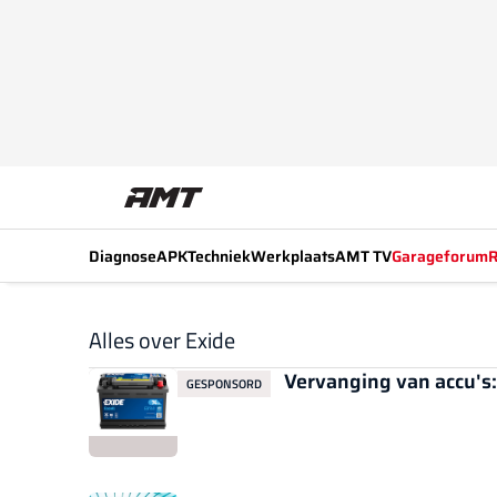
Diagnose
APK
Techniek
Werkplaats
AMT TV
Garageforum
R
Alles over Exide
Vervanging van accu's:
GESPONSORD