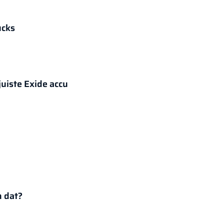
ucks
juiste Exide accu
n dat?