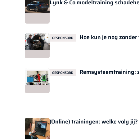
Lynk & Co modeltraining schadeher
Hoe kun je nog zonder
GESPONSORD
Remsysteemtraining: z
GESPONSORD
(Online) trainingen: welke volg jij?