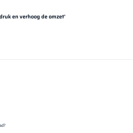
e druk en verhoog de omzet'
aad?