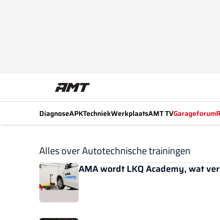
Diagnose
APK
Techniek
Werkplaats
AMT TV
Garageforum
R
Alles over Autotechnische trainingen
AMA wordt LKQ Academy, wat ver