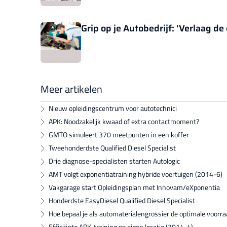
Grip op je Autobedrijf: 'Verlaag d
Meer artikelen
Nieuw opleidingscentrum voor autotechnici
APK: Noodzakelijk kwaad of extra contactmoment?
GMTO simuleert 370 meetpunten in een koffer
Tweehonderdste Qualified Diesel Specialist
Drie diagnose-specialisten starten Autologic
AMT volgt exponentiatraining hybride voertuigen (2014-6)
Vakgarage start Opleidingsplan met Innovam/eXponentia
Honderdste EasyDiesel Qualified Diesel Specialist
Hoe bepaal je als automaterialengrossier de optimale voorr
Efficiënte APK-training op eigen locatie (2014-4)