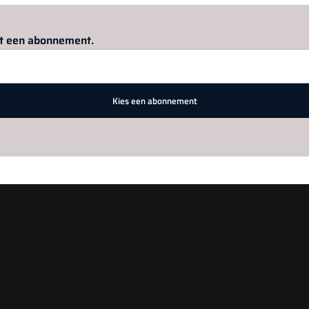
Log in
om dit artikel te lezen.
met een abonnement.
Kies een abonnement