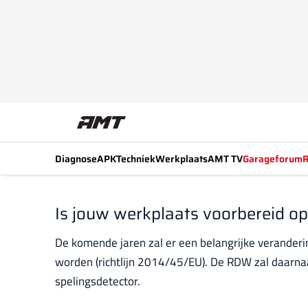
Diagnose
APK
Techniek
Werkplaats
AMT TV
Garageforum
R
Is jouw werkplaats voorbereid o
De komende jaren zal er een belangrijke veranderin
worden (richtlijn 2014/45/EU). De RDW zal daarn
spelingsdetector.