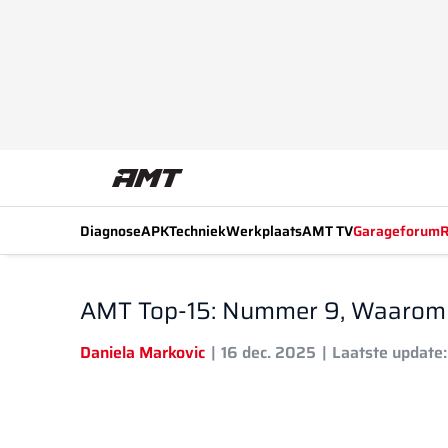
Diagnose
APK
Techniek
Werkplaats
AMT TV
Garageforum
R
AMT Top-15: Nummer 9, Waarom d
Daniela Markovic
16 dec. 2025
Laatste update: