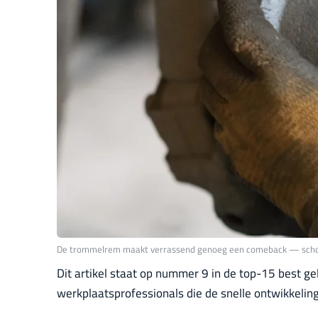
De trommelrem maakt verrassend genoeg een comeback — schoner,
Dit artikel staat op nummer 9 in de top-15 best ge
werkplaatsprofessionals die de snelle ontwikkeling