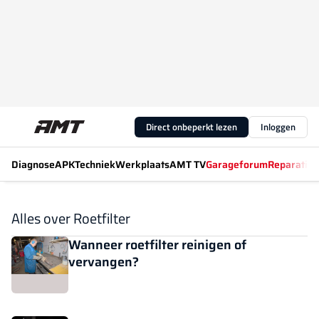
Direct onbeperkt lezen
Inloggen
Diagnose
APK
Techniek
Werkplaats
AMT TV
Garageforum
Reparatiew
Alles over Roetfilter
Wanneer roetfilter reinigen of
vervangen?