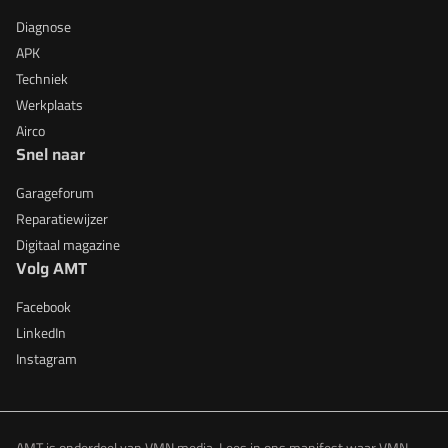
Diagnose
APK
Techniek
Werkplaats
Airco
Snel naar
Garageforum
Reparatiewijzer
Digitaal magazine
Volg AMT
Facebook
LinkedIn
Instagram
AMT is onderdeel van VMN media. Lees in
ons manifest
waar VMN