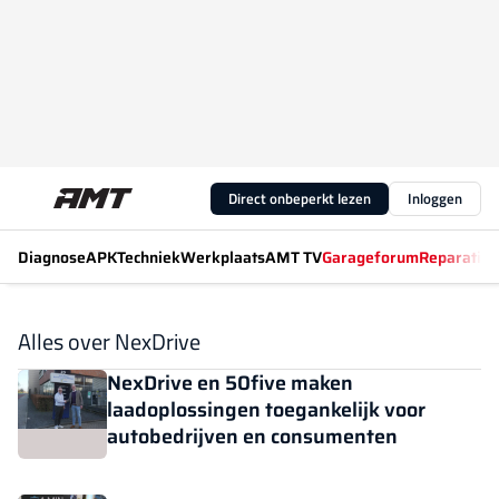
Direct onbeperkt lezen
Inloggen
Diagnose
APK
Techniek
Werkplaats
AMT TV
Garageforum
Reparatiew
Alles over NexDrive
NexDrive en 50five maken
laadoplossingen toegankelijk voor
autobedrijven en consumenten