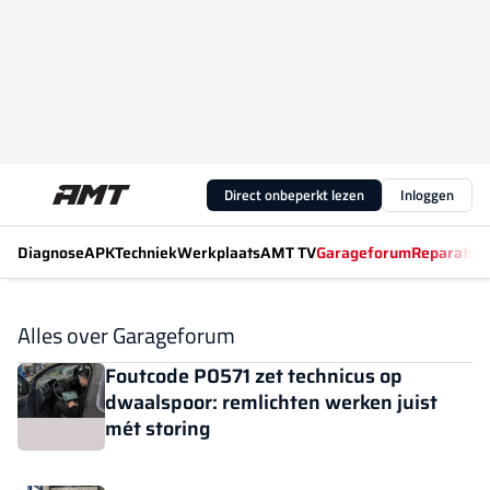
Direct onbeperkt lezen
Inloggen
Diagnose
APK
Techniek
Werkplaats
AMT TV
Garageforum
Reparatiew
Alles over Garageforum
Foutcode P0571 zet technicus op
dwaalspoor: remlichten werken juist
mét storing