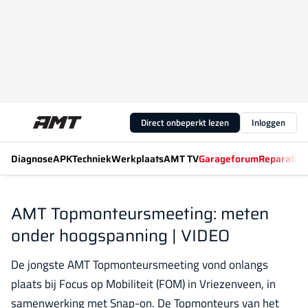
Direct onbeperkt lezen
Inloggen
Diagnose
APK
Techniek
Werkplaats
AMT TV
Garageforum
Reparatiew
AMT Topmonteursmeeting: meten
onder hoogspanning | VIDEO
De jongste AMT Topmonteursmeeting vond onlangs
plaats bij Focus op Mobiliteit (FOM) in Vriezenveen, in
samenwerking met Snap-on. De Topmonteurs van het