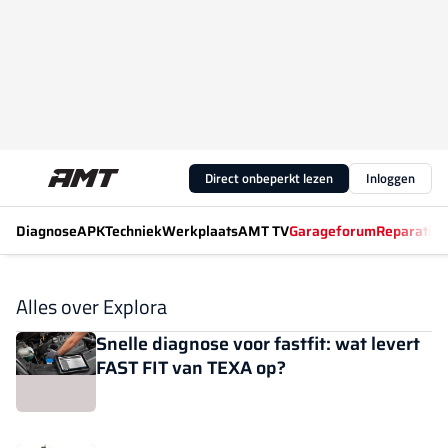
Direct onbeperkt lezen
Inloggen
Diagnose
APK
Techniek
Werkplaats
AMT TV
Garageforum
Reparatiew
Alles over Explora
Snelle diagnose voor fastfit: wat levert
FAST FIT van TEXA op?