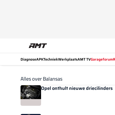
Diagnose
APK
Techniek
Werkplaats
AMT TV
Garageforum
R
Alles over Balansas
Opel onthult nieuwe driecilinders