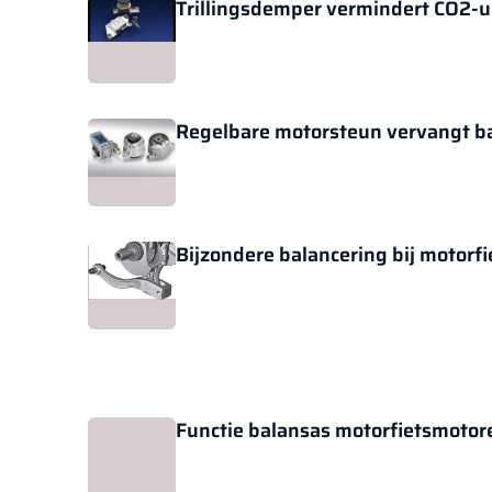
Trillingsdemper vermindert CO2-ui
Regelbare motorsteun vervangt b
Bijzondere balancering bij motorf
Functie balansas motorfietsmotor