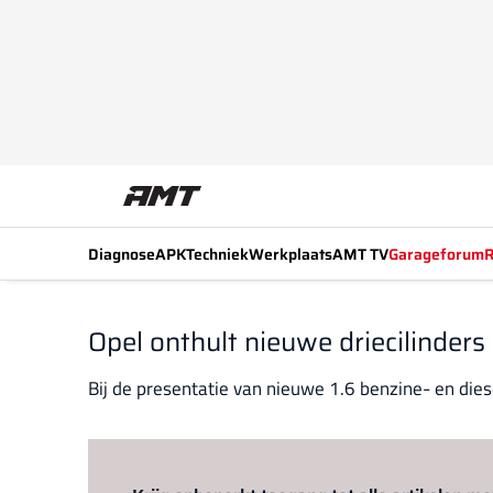
Diagnose
APK
Techniek
Werkplaats
AMT TV
Garageforum
R
Opel onthult nieuwe driecilinders
Bij de presentatie van nieuwe 1.6 benzine- en die