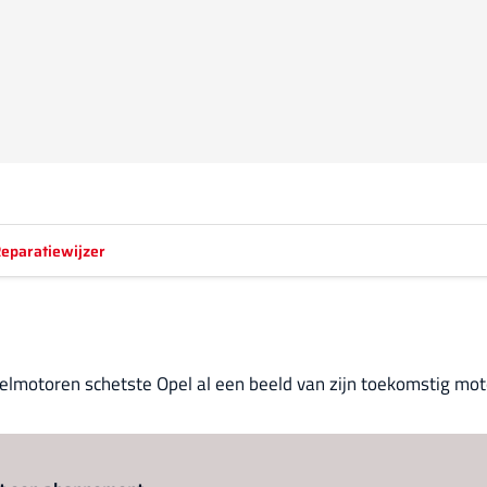
eparatiewijzer
selmotoren schetste Opel al een beeld van zijn toekomstig mot
Log in
om dit artikel te lezen.