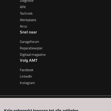
Diagnose
APK
Techniek
Werkplaats
Airco
Snel naar
Garageforum
Reparatiewijzer
Digitaal magazine
Volg AMT
Facebook
LinkedIn
Instagram
AMT is onderdeel van VMN media. Lees in
ons manifest
waar V
Krijg onbeperkt toegang tot alle artikelen.
beleid
|
Privacy instellingen