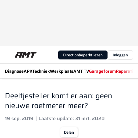
Direct onbeperkt lezen
Inloggen
Diagnose
APK
Techniek
Werkplaats
AMT TV
Garageforum
Reparatiew
Deeltjesteller komt er aan: geen
nieuwe roetmeter meer?
19 sep. 2019
Laatste update: 31 mrt. 2020
Delen