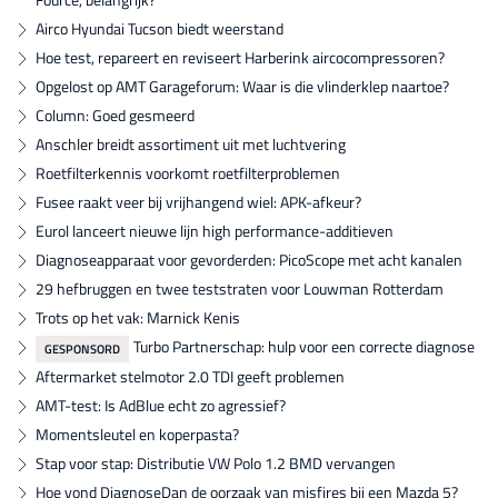
Airco Hyundai Tucson biedt weerstand
Hoe test, repareert en reviseert Harberink aircocompressoren?
Opgelost op AMT Garageforum: Waar is die vlinderklep naartoe?
Column: Goed gesmeerd
Anschler breidt assortiment uit met luchtvering
Roetfilterkennis voorkomt roetfilterproblemen
Fusee raakt veer bij vrijhangend wiel: APK-afkeur?
Eurol lanceert nieuwe lijn high performance-additieven
Diagnoseapparaat voor gevorderden: PicoScope met acht kanalen
29 hefbruggen en twee teststraten voor Louwman Rotterdam
Trots op het vak: Marnick Kenis
Turbo Partnerschap: hulp voor een correcte diagnose
GESPONSORD
Aftermarket stelmotor 2.0 TDI geeft problemen
AMT-test: Is AdBlue echt zo agressief?
Momentsleutel en koperpasta?
Stap voor stap: Distributie VW Polo 1.2 BMD vervangen
Hoe vond DiagnoseDan de oorzaak van misfires bij een Mazda 5?