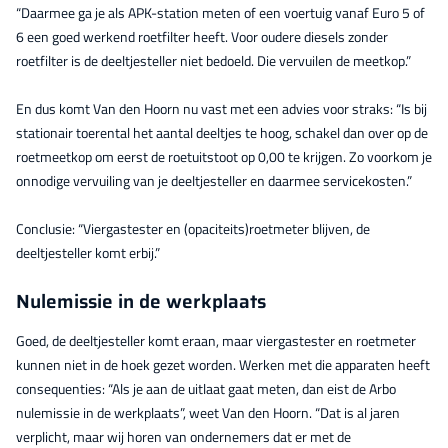
“Daarmee ga je als APK-station meten of een voertuig vanaf Euro 5 of
6 een goed werkend roetfilter heeft. Voor oudere diesels zonder
roetfilter is de deeltjesteller niet bedoeld. Die vervuilen de meetkop.”
En dus komt Van den Hoorn nu vast met een advies voor straks: “Is bij
stationair toerental het aantal deeltjes te hoog, schakel dan over op de
roetmeetkop om eerst de roetuitstoot op 0,00 te krijgen. Zo voorkom je
onnodige vervuiling van je deeltjesteller en daarmee servicekosten.”
Conclusie: “Viergastester en (opaciteits)roetmeter blijven, de
deeltjesteller komt erbij.”
Nulemissie in de werkplaats
Goed, de deeltjesteller komt eraan, maar viergastester en roetmeter
kunnen niet in de hoek gezet worden. Werken met die apparaten heeft
consequenties: “Als je aan de uitlaat gaat meten, dan eist de Arbo
nulemissie in de werkplaats”, weet Van den Hoorn. “Dat is al jaren
verplicht, maar wij horen van ondernemers dat er met de