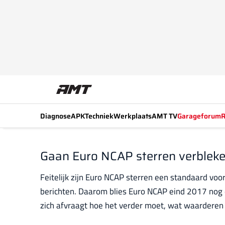
Diagnose
APK
Techniek
Werkplaats
AMT TV
Garageforum
R
Gaan Euro NCAP sterren verblek
Feitelijk zijn Euro NCAP sterren een standaard voo
berichten. Daarom blies Euro NCAP eind 2017 nog ee
zich afvraagt hoe het verder moet, wat waardere