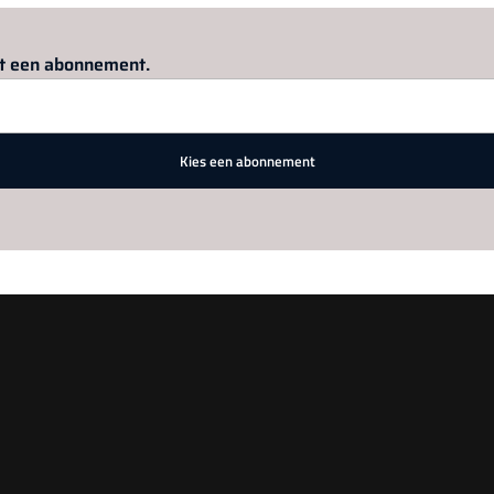
Log in
om dit artikel te lezen.
met een abonnement.
Kies een abonnement