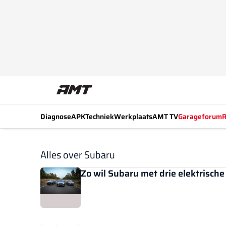
Diagnose
APK
Techniek
Werkplaats
AMT TV
Garageforum
R
Alles over Subaru
Zo wil Subaru met drie elektrisch