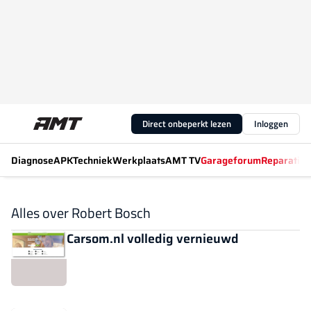
Direct onbeperkt lezen
Inloggen
Diagnose
APK
Techniek
Werkplaats
AMT TV
Garageforum
Reparatiew
Alles over Robert Bosch
Carsom.nl volledig vernieuwd