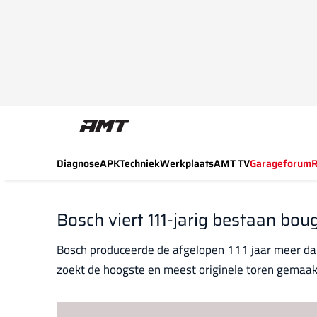
Diagnose
APK
Techniek
Werkplaats
AMT TV
Garageforum
R
Bosch viert 111-jarig bestaan bou
Bosch produceerde de afgelopen 111 jaar meer dan 
zoekt de hoogste en meest originele toren gemaak