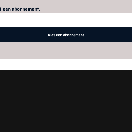
Log in
om dit artikel te lezen.
met een abonnement.
Kies een abonnement