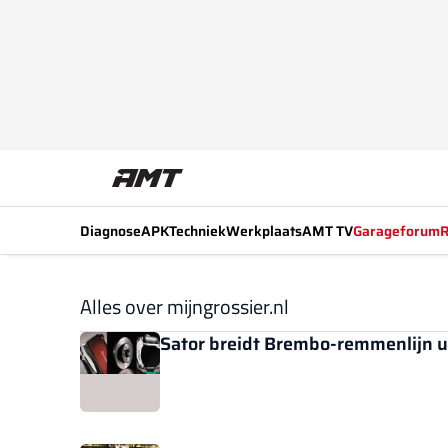
Diagnose
APK
Techniek
Werkplaats
AMT TV
Garageforum
R
Alles over mijngrossier.nl
Sator breidt Brembo-remmenlijn u