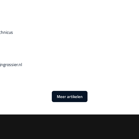
echnicus
jngrossier.nl
Meer artikelen