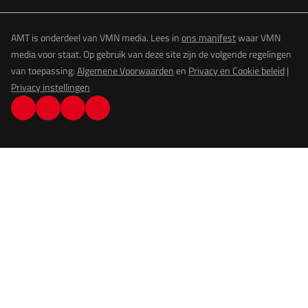
AMT is onderdeel van VMN media. Lees in
ons manifest
waar VMN
media voor staat. Op gebruik van deze site zijn de volgende regelingen
van toepassing:
Algemene Voorwaarden
en
Privacy en Cookie beleid
|
Privacy instellingen