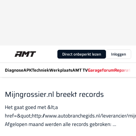
Direct onbeperkt lezen
Inloggen
Diagnose
APK
Techniek
Werkplaats
AMT TV
Garageforum
Reparatiew
Mijngrossier.nl breekt records
Het gaat goed met &lt;a
href=&quot;http://www.autobranchegids.nl/leverancier/mijn
Afgelopen maand werden alle records gebroken: ...