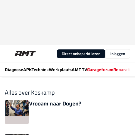
Direct onbeperkt lezen
Inloggen
Diagnose
APK
Techniek
Werkplaats
AMT TV
Garageforum
Reparatiew
Alles over Koskamp
Vrooam naar Doyen?