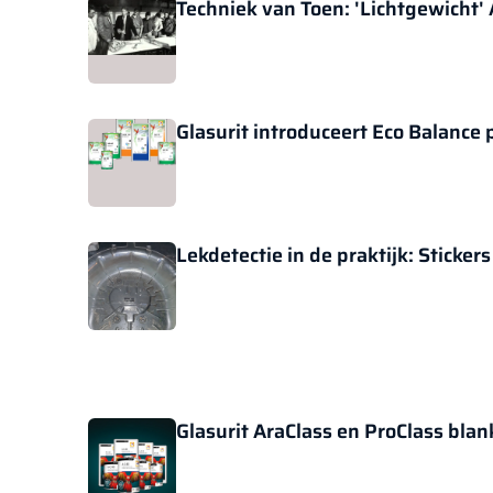
Techniek van Toen: 'Lichtgewicht'
Glasurit introduceert Eco Balance 
Lekdetectie in de praktijk: Sticker
Glasurit AraClass en ProClass blan