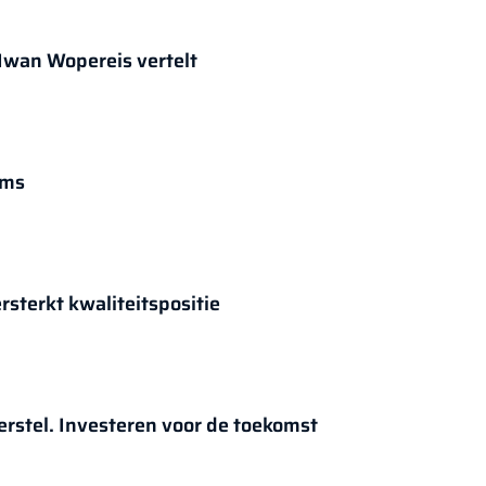
Iwan Wopereis vertelt
ims
sterkt kwaliteitspositie
erstel. Investeren voor de toekomst