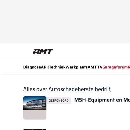
Diagnose
APK
Techniek
Werkplaats
AMT TV
Garageforum
R
Alles over Autoschadeherstelbedrijf,
MSH-Equipment en Mölle
GESPONSORD