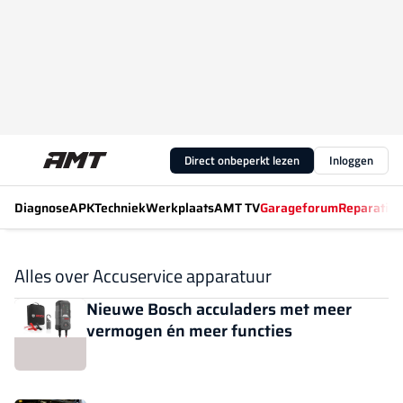
Direct onbeperkt lezen
Inloggen
Diagnose
APK
Techniek
Werkplaats
AMT TV
Garageforum
Reparatiew
Alles over Accuservice apparatuur
Nieuwe Bosch acculaders met meer
vermogen én meer functies