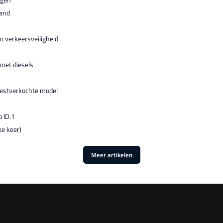
land
 verkeersveiligheid
met diesels
 bestverkochte model
 ID.1
ee keer)
Meer artikelen