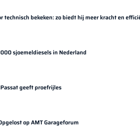
chnisch bekeken: zo biedt hij meer kracht en effici
.000 sjoemeldiesels in Nederland
GMTO diagnose in de praktijk: VW Passat geeft proefrijles
e | Opgelost op AMT Garageforum