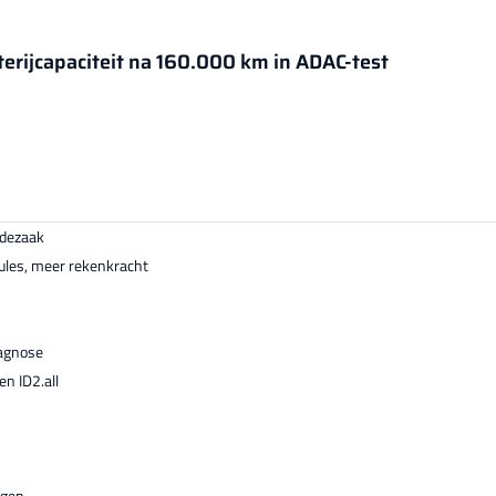
erijcapaciteit na 160.000 km in ADAC-test
udezaak
ules, meer rekenkracht
iagnose
n ID2.all
ngen