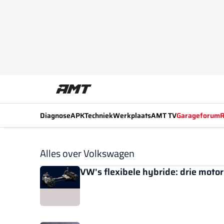
Diagnose
APK
Techniek
Werkplaats
AMT TV
Garageforum
R
Alles over Volkswagen
VW's flexibele hybride: drie motor