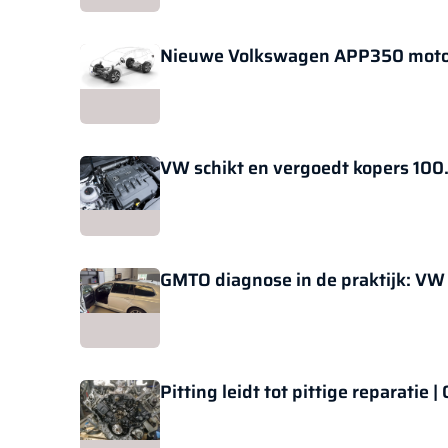
Nieuwe Volkswagen APP350 motor te
VW schikt en vergoedt kopers 100
Pitting leidt tot pittige reparati