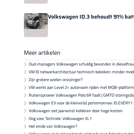
Volkswagen ID.3 behoudt 91% batt
Meer artikelen
Oud-managers Volkswagen schuldig bevonden in dieselfra
VW ID netwerkarchitectuur technisch bekeken: minder mod
Zijn grotere wielen onzuiniger?
VW werkt aan Level 2+ autonoom rijden met MQB-platform
Ruitensproeier Volkswagen Polo 6R faalt | GMTO storingsd
Volkswagen EV voor de kleiner(e) portemonnee: ID.EVERY1 e
Volkswagen ziet jaarwinst kelderen door hoge kosten
Oog voor Techniek: Volkswagen XL1
Het einde van Volkswagen?
Volkswagen sluit akkoord met vakbond: geen fabriekssluiti