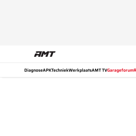
Diagnose
APK
Techniek
Werkplaats
AMT TV
Garageforum
R